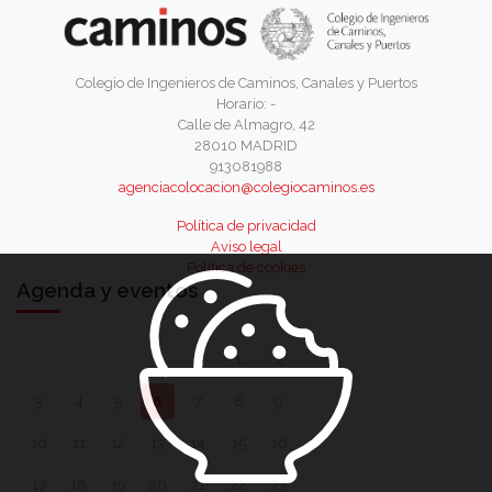
Colegio de Ingenieros de Caminos, Canales y Puertos
Horario: -
Calle de Almagro, 42
28010 MADRID
913081988
agenciacolocacion@colegiocaminos.es
Política de privacidad
Aviso legal
Política de cookies
Agenda y eventos
1
2
3
4
5
6
7
8
9
10
11
12
13
14
15
16
17
18
19
20
21
22
23